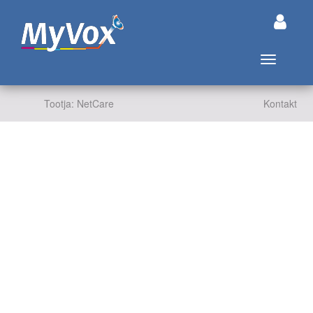
Lülita nav
Tootja: NetCare
Kontakt