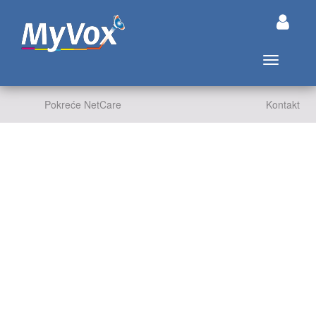
Prikaži/sak
Pokreće NetCare
Kontakt