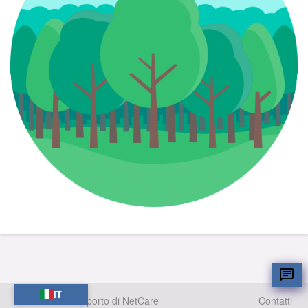
IT
Con il supporto di NetCare
Contatti