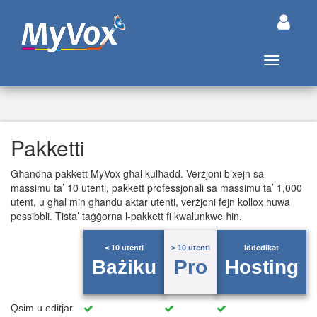
Aqleb in-n
Pakketti
Għandna pakkett MyVox għal kulħadd. Verżjoni b’xejn sa
massimu ta’ 10 utenti, pakkett professjonali sa massimu ta’ 1,000
utent, u għal min għandu aktar utenti, verżjoni fejn kollox huwa
possibbli. Tista’ taġġorna l-pakkett fi kwalunkwe ħin.
< 10 utenti
> 10 utenti
Iddedikat
Bażiku
Pro
Hosting
Qsim u editjar