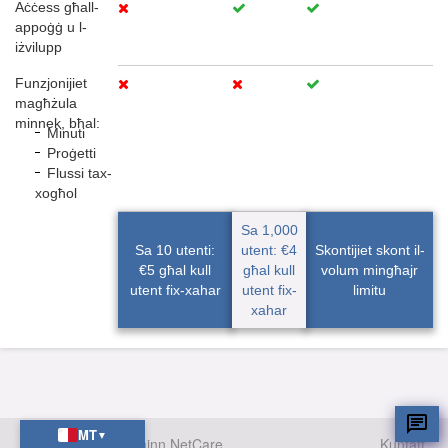
Aċċess għall-
appoġġ u l-
iżvilupp
Funzjonijiet
magħżula
minnek, bħal:
Minuti
Proġetti
Flussi tax-
xogħol
Sa 1,000
Sa 10 utenti:
utent: €4
Skontijiet skont il-
€5 għal kull
għal kull
volum mingħajr
utent fix-xahar
utent fix-
limitu
xahar
MT
▼
Imħaddem minn NetCare
Kuntatt