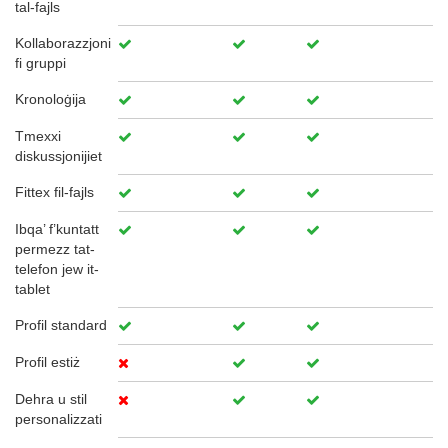
tal-fajls
Kollaborazzjoni
fi gruppi
Kronoloġija
Tmexxi
diskussjonijiet
Fittex fil-fajls
Ibqa’ f’kuntatt
permezz tat-
telefon jew it-
tablet
Profil standard
Profil estiż
Dehra u stil
personalizzati