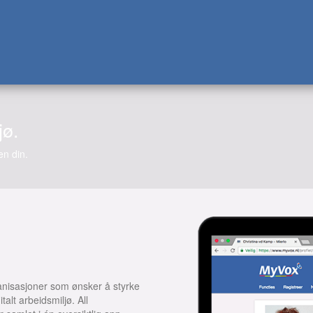
jø.
en din.
anisasjoner som ønsker å styrke
alt arbeidsmiljø. All