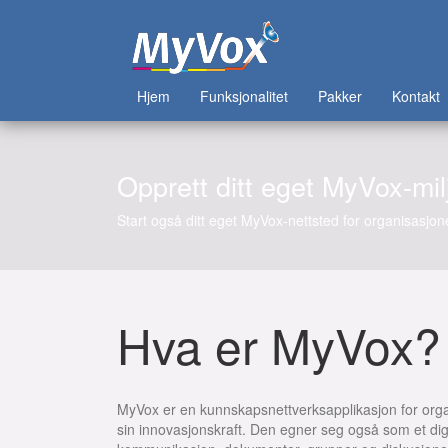
Hjem
Funksjonalitet
Pakker
Kontakt
Opprett ditt eget MyVox-mil
Opprett
ditt
eget
Start også ditt eget MyVox-nettsted for organisasjon
MyVox-
miljø.
Hva er MyVox?
MyVox er en kunnskapsnettverksapplikasjon for org
sin innovasjonskraft. Den egner seg også som et digit