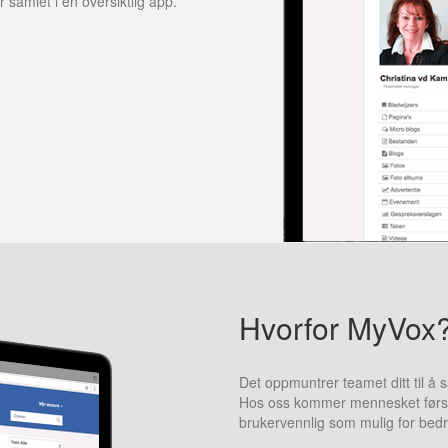
samlet i én oversiktlig app.
Hvorfor MyVox
Det oppmuntrer teamet ditt til 
Hos oss kommer mennesket først, 
brukervennlig som mulig for bedri