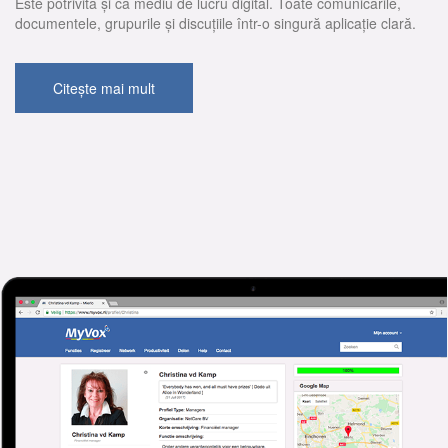
Este potrivită și ca mediu de lucru digital. Toate comunicările,
documentele, grupurile și discuțiile într-o singură aplicație clară.
Citește mai mult